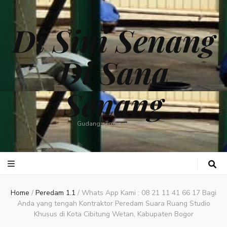
Di Sini Senang
Di Sana
Senang
Gudang semua informasi
Home
/
Peredam 1.1
/
Whats App Kami : 08 21 11 41 66 17 Bagi
Anda yang tengah Kontraktor Peredam Suara Ruang Studio
Khusus di Kota Cibitung Wetan, Kabupaten Bogor