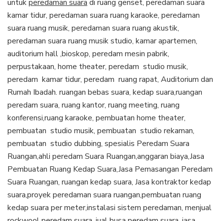
untuk
peredaman suara
di ruang genset, peredaman suara
kamar tidur, peredaman suara ruang karaoke, peredaman
suara ruang musik, peredaman suara ruang akustik,
peredaman suara ruang musik studio, kamar apartemen,
auditorium hall ,bioskop, peredam mesin pabrik,
perpustakaan, home theater, peredam studio musik,
peredam kamar tidur, peredam ruang rapat, Auditorium dan
Rumah Ibadah. ruangan bebas suara, kedap suara,ruangan
peredam suara, ruang kantor, ruang meeting, ruang
konferensi,ruang karaoke, pembuatan home theater,
pembuatan studio musik, pembuatan studio rekaman,
pembuatan studio dubbing, spesialis Peredam Suara
Ruangan,ahli peredam Suara Ruangan,anggaran biaya,Jasa
Pembuatan Ruang Kedap Suara,Jasa Pemasangan Peredam
Suara Ruangan, ruangan kedap suara, Jasa kontraktor kedap
suara,proyek peredaman suara ruangan,pembuatan ruang
kedap suara per meter,instalasi sistem peredaman, menjual
rockwool peredam suara, jual busa peredam suara, jasa