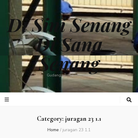
Di Sini Senang
Di Sana
Senang
Gudang semua informasi
Category:
juragan 23 1.1
Home
/
juragan 23 1.1