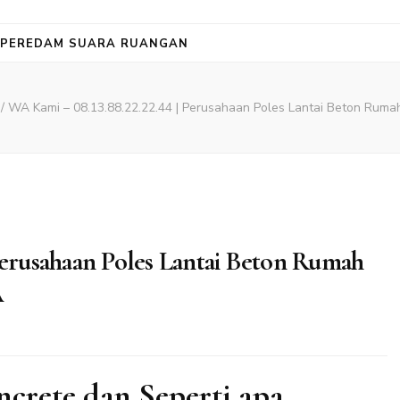
PEREDAM SUARA RUANGAN
1
/
WA Kami – 08.13.88.22.22.44 | Perusahaan Poles Lantai Beton Rum
 Perusahaan Poles Lantai Beton Rumah
A
ncrete dan Seperti apa