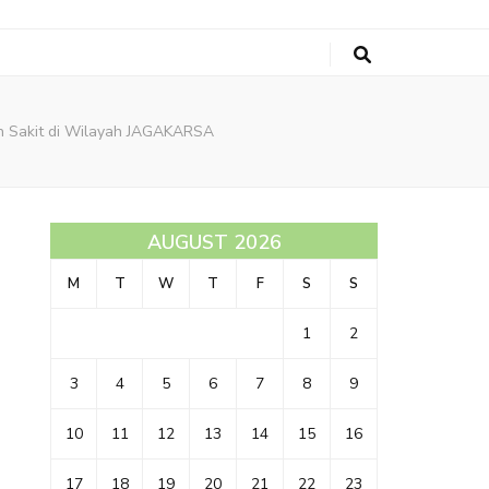
ah Sakit di Wilayah JAGAKARSA
AUGUST 2026
M
T
W
T
F
S
S
1
2
3
4
5
6
7
8
9
10
11
12
13
14
15
16
17
18
19
20
21
22
23