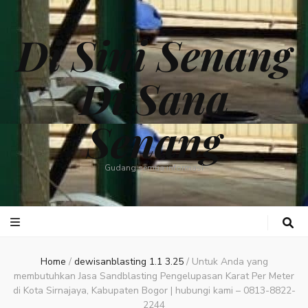
Di Sini Senang
Di Sana
Senang
Gudang semua informasi
Home
/
dewisanblasting 1.1 3.25
/
Untuk Anda yang
membutuhkan Jasa Sandblasting Pengelupasan Karat Per Meter
di Kota Sirnajaya, Kabupaten Bogor | hubungi kami – 0813-8822-
2244