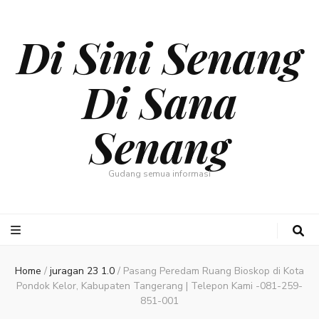
Di Sini Senang
Di Sana
Senang
Gudang semua informasi
Home
/
juragan 23 1.0
/
Pasang Peredam Ruang Bioskop di Kota
Pondok Kelor, Kabupaten Tangerang | Telepon Kami -081-259-
851-001