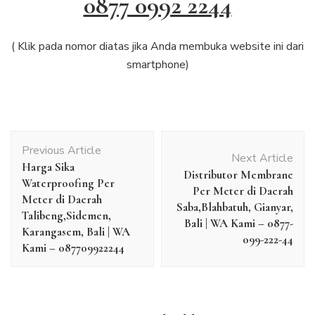
0877 0992 2244
( Klik pada nomor diatas jika Anda membuka website ini dari
smartphone)
Post
Previous Article
Navigation
Next Article
Harga Sika
Distributor Membrane
Waterproofing Per
Per Meter di Daerah
Meter di Daerah
Saba,Blahbatuh, Gianyar,
Talibeng,Sidemen,
Bali | WA Kami – 0877-
Karangasem, Bali | WA
099-222-44
Kami – 087709922244