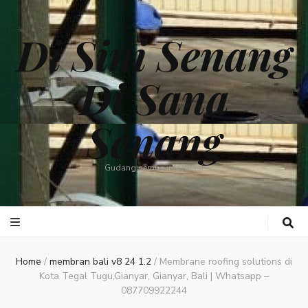
Di Sini Senang
Di Sana
Senang
Gudang semua informasi
Home
/
membran bali v8 24 1.2
/
Membrane roofing solutions di
Kota Tegal Tugu,Gianyar, Gianyar, Bali | Whatsapp –
087709922244