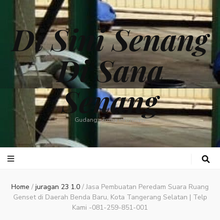
Di Sini Senang
Di Sana
Senang
Gudang semua informasi
Home
/
juragan 23 1.0
/
Jasa Pembuatan Peredam Suara Ruang
Genset di Daerah Benda Baru, Kota Tangerang Selatan | Telp
Kami -081-259-851-001