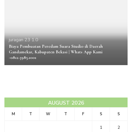
juragan 23 1.0
Biaya Pembuatan Peredam Suara Studio di Daerah
Gandamekar, Kabupaten Bekasi | Whats App Kami
-0812.5985.1001
AUGUST 2026
M
T
W
T
F
S
S
1
2