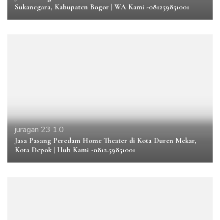
Sukanegara, Kabupaten Bogor | WA Kami -081259851001
juragan 23 1.0
Jasa Pasang Peredam Home Theater di Kota Duren Mekar,
Kota Depok | Hub Kami -0812.59851001