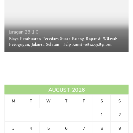
juragan 23 1.0
Biaya Pembuatan Peredam Suara Ruang Rapat di Wilayah
Petogogan, Jakarta Selatan | Telp Kami -0812.59.851.001
AUGUST 2026
M
T
W
T
F
S
S
1
2
3
4
5
6
7
8
9