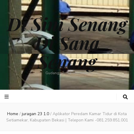
Di Sini Senang
Di Sana
Senang
Gudang semua informasi
Home
/
juragan 23 1.0
/
Aplikator Peredam Kamar Tidur di Kota
Setiamekar, Kabupaten Bekasi | Telepon Kami -081.259.851.001