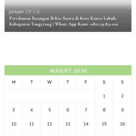
juragan 23 1.0
Peredaman Ruangan Bebas Suara di Kota Ranca Labuh,
Kabupaten Tangerang | Whats App Kami -0812.59.851.001
AUGUST 2026
M
T
W
T
F
S
S
1
2
3
4
5
6
7
8
9
10
11
12
13
14
15
16