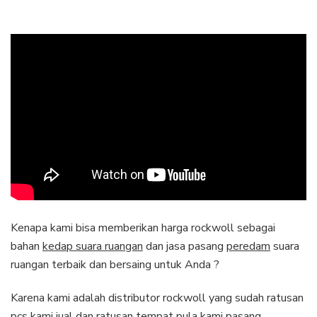
Kenapa kami bisa memberikan harga rockwoll sebagai
bahan
kedap suara ruangan
dan jasa pasang
peredam
suara
ruangan terbaik dan bersaing untuk Anda ?
Karena kami adalah distributor rockwoll yang sudah ratusan
pcs kami jual dan ratusan tempat pula kami pasang